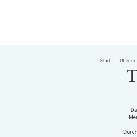
Start
Über un
T
Da
Men
Durch